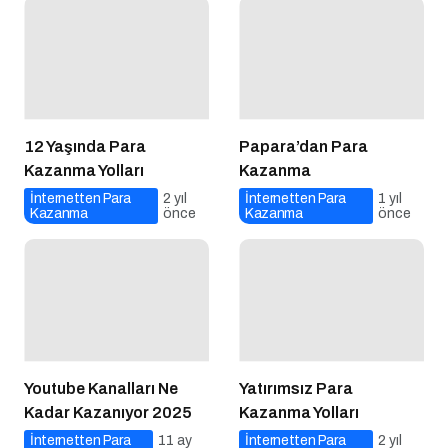
12 Yaşında Para
Papara’dan Para
Kazanma Yolları
Kazanma
İnternetten Para
2 yıl
İnternetten Para
1 yıl
Kazanma
önce
Kazanma
önce
Youtube Kanalları Ne
Yatırımsız Para
Kadar Kazanıyor 2025
Kazanma Yolları
İnternetten Para
11 ay
İnternetten Para
2 yıl
Kazanma
önce
Kazanma
önce