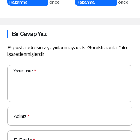
Bir Cevap Yaz
E-posta adresiniz yayınlanmayacak.
Gerekli alanlar
*
ile
işaretlenmişlerdir
Yorumunuz
*
Adınız
*
E-Posta
*
Bir dahaki sefere yorum yaptığımda kullanılmak üzere