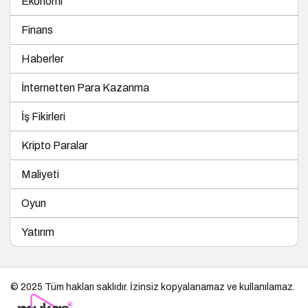
İnternetten Para Kazanma
İş Fikirleri
Kripto Paralar
Maliyeti
Oyun
Yatırım
© 2025 Tüm hakları saklıdır. İzinsiz kopyalanamaz ve kullanılamaz.
Bu sitenin
Tanıtım Yazısı
ve SEO çalışmaları
MUKAS MEDYA
tarafından yürütülmektedir.