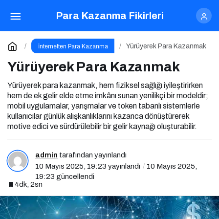
Yürüyerek Para Kazanmak
Yorum Yap
Para Kazanma Fikirleri
Yürüyerek Para Kazanmak
İnternetten Para Kazanma
Yürüyerek Para Kazanmak
Yürüyerek para kazanmak, hem fiziksel sağlığı iyileştirirken
hem de ek gelir elde etme imkânı sunan yenilikçi bir modeldir;
mobil uygulamalar, yarışmalar ve token tabanlı sistemlerle
kullanıcılar günlük alışkanlıklarını kazanca dönüştürerek
motive edici ve sürdürülebilir bir gelir kaynağı oluşturabilir.
admin
tarafından yayınlandı
10 Mayıs 2025, 19:23
yayınlandı
10 Mayıs 2025,
19:23
güncellendi
4dk, 2sn