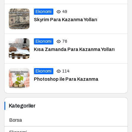
Ekonomi
76
Kısa Zamanda Para Kazanma Yolları
Ekonomi
114
Photoshop ile Para Kazanma
Kategoriler
Borsa
Ekonomi
Finans
Haberler