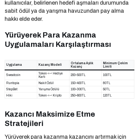
kullanıcılar, belirlenen hedefi aşmaları durumunda
sabit ödül ya da yarışma havuzundan pay alma
hakkı elde eder.
Yürüyerek Para Kazanma
Uygulamaları Karşılaştırması
Ortalama Aylık
Minimum Çekim
Uygulama
Kazanç Modeli
Kazanç
Limiti
Token ˂–› Hediye
Sweatcoin
200–500 TL
100 TL
Kartı
Runtopia
Nakit Ödül
150–400 TL
80 TL
StepBet
Yarışma Ödülü
100–300 TL
50 TL
Hiki
Token ˂–› Kripto
250–600 TL
120 TL
Kazancı Maksimize Etme
Stratejileri
Yürüyerek para kazanma kazancını artırmak için