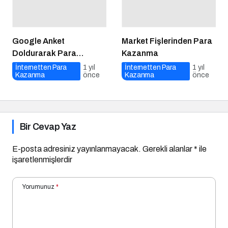
Google Anket
Market Fişlerinden Para
Doldurarak Para
Kazanma
Kazanma 2025
İnternetten Para
1 yıl
İnternetten Para
1 yıl
Kazanma
önce
Kazanma
önce
Bir Cevap Yaz
E-posta adresiniz yayınlanmayacak.
Gerekli alanlar
*
ile
işaretlenmişlerdir
Yorumunuz
*