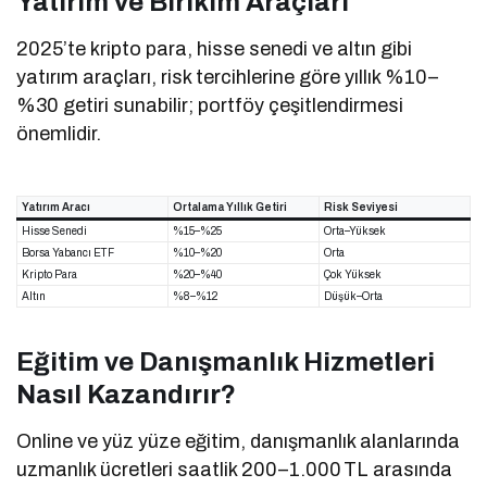
Yatırım ve Birikim Araçları
2025’te kripto para, hisse senedi ve altın gibi
yatırım araçları, risk tercihlerine göre yıllık %10–
%30 getiri sunabilir; portföy çeşitlendirmesi
önemlidir.
Yatırım Aracı
Ortalama Yıllık Getiri
Risk Seviyesi
Hisse Senedi
%15–%25
Orta–Yüksek
Borsa Yabancı ETF
%10–%20
Orta
Kripto Para
%20–%40
Çok Yüksek
Altın
%8–%12
Düşük–Orta
Eğitim ve Danışmanlık Hizmetleri
Nasıl Kazandırır?
Online ve yüz yüze eğitim, danışmanlık alanlarında
uzmanlık ücretleri saatlik 200–1.000 TL arasında