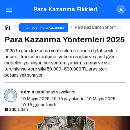
Para Kazanma Yöntemleri 2025
Para Kazanma Fikirleri
Yorum Yap
Para Kazanma Yöntemleri
İnternetten Para Kazanma
2025
Para Kazanma Yöntemleri 2025
2025’te para kazanma yöntemleri arasında dijital içerik, e-
ticaret, freelance çalışma, yatırım araçları ve pasif gelir
modelleri yer alıyor; her yöntem yatırım, zaman ve risk
tercihlerine göre yıllık 50.000–500.000 TL arası gelir
potansiyeli sunuyor.
admin
tarafından yayınlandı
10 Mayıs 2025, 19:16
yayınlandı
10 Mayıs 2025,
19:16
güncellendi
3dk, 56sn