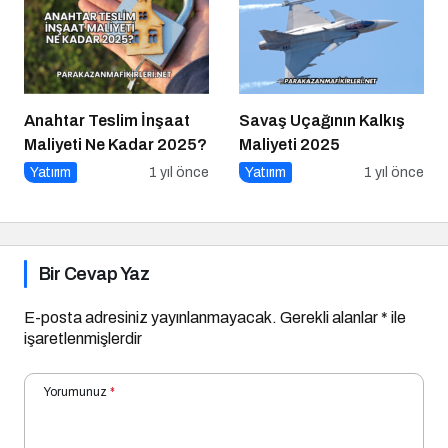
Anahtar Teslim İnşaat
Savaş Uçağının Kalkış
Maliyeti Ne Kadar 2025?
Maliyeti 2025
Yatırım
1 yıl önce
Yatırım
1 yıl önce
Bir Cevap Yaz
E-posta adresiniz yayınlanmayacak.
Gerekli alanlar
*
ile
işaretlenmişlerdir
Yorumunuz
*