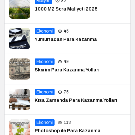
Maliyeti
82
1000 M2 Sera Maliyeti 2025
Ekonomi
45
Yumurtadan Para Kazanma
Ekonomi
49
Skyrim Para Kazanma Yolları
Ekonomi
75
Kısa Zamanda Para Kazanma Yolları
Ekonomi
113
Photoshop ile Para Kazanma