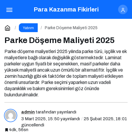
Parke Döşeme Maliyeti 2025
Para Kazanma Fikirleri
Yorum Yap
Parke Döşeme Maliyeti 2025
Yatırım
Parke Döşeme Maliyeti 2025
Parke döşeme maliyetleri 2025 yılında parke türü, işçilik ve ek
maliyetlere bağlı olarak değişiklik göstermektedir. Laminat
parkeler uygun fiyatlı bir seçenekken, masif parkeler daha
yüksek maliyetli ancak uzun ömürlü bir alternatiftir. İşçilik ve
zemin hazırlığı gibi ek faktörler de toplam maliyeti etkileyen
önemli unsurlardır. Parke seçimi yaparken uzun vadeli
dayanıklılık ve bakım gereksinimleri göz önünde
bulundurulmalıdır.
admin
tarafından yayınlandı
3 Mart 2025, 15:50
yayınlandı
25 Şubat 2025, 18:01
güncellendi
4dk, 56sn