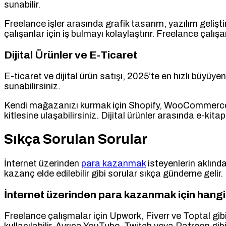
sunabilir.
Freelance işler arasında grafik tasarım, yazılım geliştir
çalışanlar için iş bulmayı kolaylaştırır. Freelance çalışar
Dijital Ürünler ve E-Ticaret
E-ticaret ve dijital ürün satışı, 2025’te en hızlı büyüyen
sunabilirsiniz.
Kendi mağazanızı kurmak için Shopify, WooCommerce ve
kitlesine ulaşabilirsiniz. Dijital ürünler arasında e-kita
Sıkça Sorulan Sorular
İnternet üzerinden
para kazanmak
isteyenlerin aklında
kazanç elde edilebilir gibi sorular sıkça gündeme gelir.
İnternet üzerinden para kazanmak için hangi p
Freelance çalışmalar için Upwork, Fiverr ve Toptal gi
kullanılabilir. Ayrıca YouTube, Twitch veya Patreon gibi pl