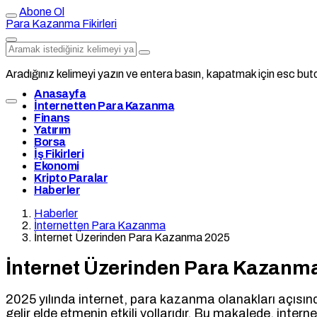
Abone Ol
Para Kazanma Fikirleri
Aradığınız kelimeyi yazın ve entera basın, kapatmak için esc buto
Anasayfa
İnternetten Para Kazanma
Finans
Yatırım
Borsa
İş Fikirleri
Ekonomi
Kripto Paralar
Haberler
Haberler
İnternetten Para Kazanma
İnternet Üzerinden Para Kazanma 2025
İnternet Üzerinden Para Kazanm
2025 yılında internet, para kazanma olanakları açısından
gelir elde etmenin etkili yollarıdır. Bu makalede, inter