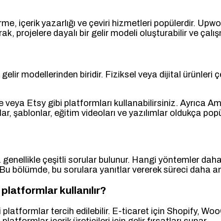
me, içerik yazarlığı ve çeviri hizmetleri popülerdir. Upwo
ak, projelere dayalı bir gelir modeli oluşturabilir ve çalış
 gelir modellerinden biridir. Fiziksel veya dijital ürünler
ya Etsy gibi platformları kullanabilirsiniz. Ayrıca A
plar, şablonlar, eğitim videoları ve yazılımlar oldukça popü
 genellikle çeşitli sorular bulunur. Hangi yöntemler dah
 Bu bölümde, bu sorulara yanıtlar vererek süreci daha anl
latformlar kullanılır?
bi platformlar tercih edilebilir. E-ticaret için Shopif
atformlar içerik üreticileri için gelir fırsatları sunar.