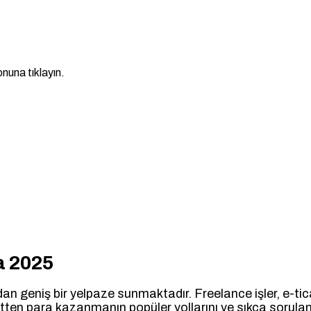
nuna tıklayın.
a 2025
 geniş bir yelpaze sunmaktadır. Freelance işler, e-ticare
netten para kazanmanın popüler yollarını ve sıkça sorulan 