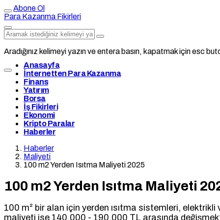
Abone Ol
Para Kazanma Fikirleri
Aradığınız kelimeyi yazın ve entera basın, kapatmak için esc buto
Anasayfa
İnternetten Para Kazanma
Finans
Yatırım
Borsa
İş Fikirleri
Ekonomi
Kripto Paralar
Haberler
Haberler
Maliyeti
100 m2 Yerden Isıtma Maliyeti 2025
100 m2 Yerden Isıtma Maliyeti 20
100 m² bir alan için yerden ısıtma sistemleri, elektrikli
maliyeti ise 140.000 - 190.000 TL arasında değişmekte