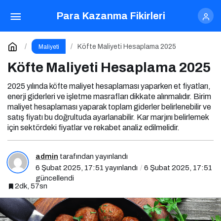
Köfte Maliyeti Hesaplama 2025
Para Kazanma Fikirleri
Yorum Yap
Köfte Maliyeti Hesaplama 2025
Maliyeti
Köfte Maliyeti Hesaplama 2025
2025 yılında köfte maliyet hesaplaması yaparken et fiyatları,
enerji giderleri ve işletme masrafları dikkate alınmalıdır. Birim
maliyet hesaplaması yaparak toplam giderler belirlenebilir ve
satış fiyatı bu doğrultuda ayarlanabilir. Kar marjını belirlemek
için sektördeki fiyatlar ve rekabet analiz edilmelidir.
admin
tarafından yayınlandı
6 Şubat 2025, 17:51
yayınlandı
6 Şubat 2025, 17:51
güncellendi
2dk, 57sn