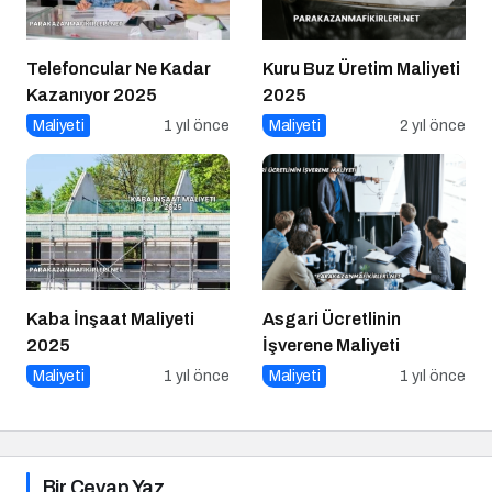
Telefoncular Ne Kadar
Kuru Buz Üretim Maliyeti
Kazanıyor 2025
2025
Maliyeti
1 yıl önce
Maliyeti
2 yıl önce
Kaba İnşaat Maliyeti
Asgari Ücretlinin
2025
İşverene Maliyeti
Maliyeti
1 yıl önce
Maliyeti
1 yıl önce
Bir Cevap Yaz