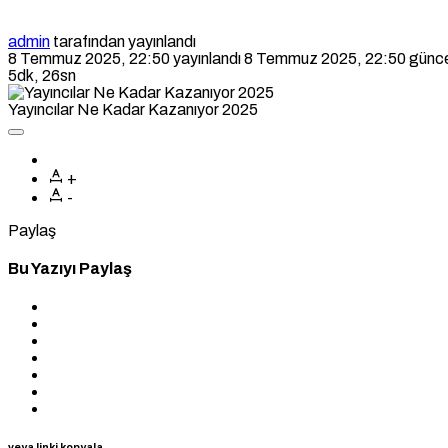
admin
tarafından yayınlandı
8 Temmuz 2025, 22:50
yayınlandı
8 Temmuz 2025, 22:50
günce
5dk, 26sn
Yayıncılar Ne Kadar Kazanıyor 2025
+
-
Paylaş
Bu Yazıyı Paylaş
veya linki kopyala