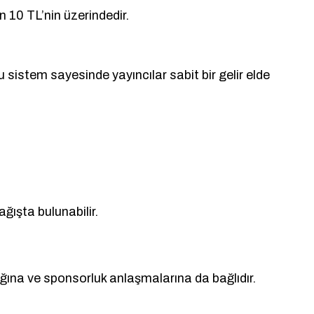
 10 TL’nin üzerindedir.
 sistem sayesinde yayıncılar sabit bir gelir elde
ğışta bulunabilir.
lığına ve sponsorluk anlaşmalarına da bağlıdır.