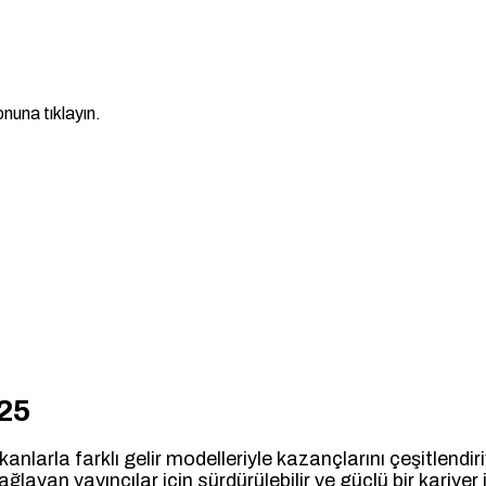
nuna tıklayın.
025
kanlarla farklı gelir modelleriyle kazançlarını çeşitlendi
 sağlayan yayıncılar için sürdürülebilir ve güçlü bir kariyer