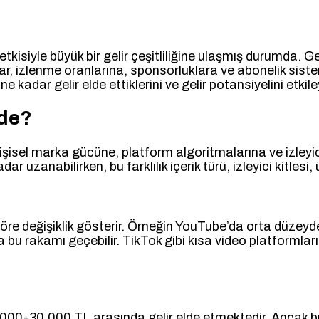
ün etkisiyle büyük bir gelir çeşitliliğine ulaşmış durumd
ar, izlenme oranlarına, sponsorluklara ve abonelik sistem
 kadar gelir elde ettiklerini ve gelir potansiyelini etkile
yde?
işisel marka gücüne, platform algoritmalarına ve izleyici
 uzanabilirken, bu farklılık içerik türü, izleyici kitlesi, ü
 göre değişiklik gösterir. Örneğin YouTube’da orta düze
la bu rakamı geçebilir. TikTok gibi kısa video platforml
5.000-30.000 TL arasında gelir elde etmektedir. Ancak b