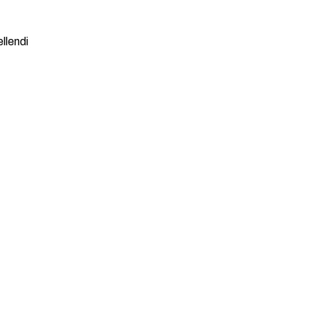
llendi