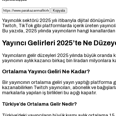
Kopyala
Yayıncılık sektörü 2025 yılı itibarıyla dijital dönüşüm
Twitch, TikTok gibi platformlarda içerik üreten yayıncıl
Bu yazıda, 2025 yılında yayıncıların hangi kanallardan ne
Yayıncı Gelirleri 2025’te Ne Düze
Yayıncıların gelir düzeyleri 2025 yılında büyük oranda k
yayıncının aylık kazancı birkaç bin liradan milyonlara kadar
Ortalama Yayıncı Geliri Ne Kadar?
Bir yayıncının ortalama geliri yayın yaptığı platforma
kazanabilirken Twitch yayıncıları, abonelik ve bağışlar
markalarla yapılan iş birlikleri bu açığı kapatır.
Türkiye’de Ortalama Gelir Nedir?
Türkiye’deki yayıncıların büyük kısmı aylık ortalama 1