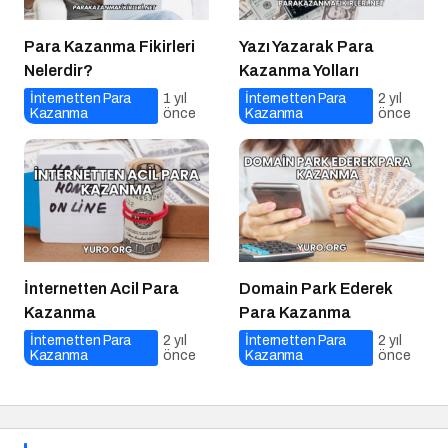
Para Kazanma Fikirleri
Yazı Yazarak Para
Nelerdir?
Kazanma Yolları
İnternetten Para
1 yıl
İnternetten Para
2 yıl
Kazanma
önce
Kazanma
önce
İnternetten Acil Para
Domain Park Ederek
Kazanma
Para Kazanma
İnternetten Para
2 yıl
İnternetten Para
2 yıl
Kazanma
önce
Kazanma
önce