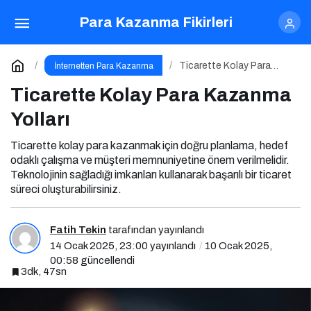
Ticarette Kolay Para Kazanma Yolları
Para Kazanma Fikirleri
Yorum Yap
Ticarette Kolay Para
İnternetten Para Kazanma
Kazanma Yolları
Ticarette Kolay Para Kazanma
Yolları
Ticarette kolay para kazanmak için doğru planlama, hedef
odaklı çalışma ve müşteri memnuniyetine önem verilmelidir.
Teknolojinin sağladığı imkanları kullanarak başarılı bir ticaret
süreci oluşturabilirsiniz.
Fatih Tekin
tarafından yayınlandı
14 Ocak 2025, 23:00
yayınlandı
10 Ocak 2025,
00:58
güncellendi
3dk, 47sn