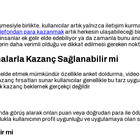
esiyle birlikte, kullanıcılar artık yalnızca iletişim ku
elefondan para kazanmak
artık herkesin ulaşabileceği b
 insanlar ek gelir elde edebiliyor ya da zamanla bunu ana
in daha verimli olduğu ve dikkat edilmesi gereken noktal
larla Kazanç Sağlanabilir mi
lir elde etmek mümkündür özellikle anket doldurma, vi
zanç fırsatları sunar kullanıcılar genellikle bu tarz u
ek kazanç beklemek gerçekçi değildir
nda görüş alarak onları puan veya doğrudan para ile ödülle
kla kullanıcının profil uygunluğu ve uygulamaya olan sa
ir mi