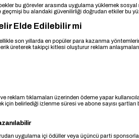
kler bu görevler arasında uygulama yüklemek sosyal me
geçmişi bu alandaki güvenilirliği doğrudan etkiler bu yüz
ir Elde Edilebilir mi
likle son yıllarda en popüler para kazanma yöntemlerinde
 üreterek takipçi kitlesi oluşturur reklam anlaşmaları s
rı ve reklam tıklamaları üzerinden ödeme yapar kullanıc
in belirlediği izlenme süresi ve abone sayısı şartları bu
anılabilir
n uygulama içi ödüller veya üçüncü parti sponsorlar ara