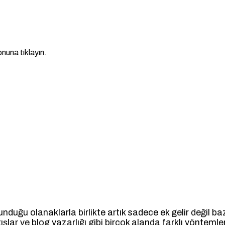
nuna tıklayın.
uğu olanaklarla birlikte artık sadece ek gelir değil bazı 
ışlar ve blog yazarlığı gibi birçok alanda farklı yöntemle