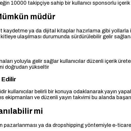
rneğin 10000 takipçiye sahip bir kullanıcı sponsorlu içe
k Mümkün müdür
st kaydetme ya da dijital kitaplar hazırlama gibi yollarla
kitleye ulaşılması durumunda sürdürülebilir gelir sağlana
rı yoluyla gelir sağlar kullanıcılar düzenli içerik ürete
rini doğrudan yükseltir
Edilir
ir kullanıcılar belirli bir konuya odaklanarak yayın yapab
i ses ekipmanları ve düzenli yayın takvimi bu alanda başar
nılabilir mi
erin pazarlanması ya da dropshipping yöntemiyle e-ticaret