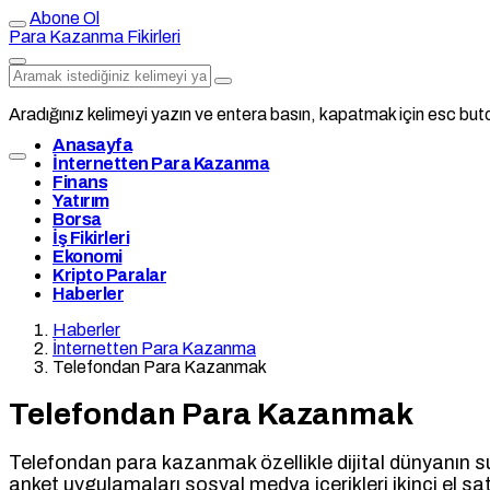
Abone Ol
Para Kazanma Fikirleri
Aradığınız kelimeyi yazın ve entera basın, kapatmak için esc buto
Anasayfa
İnternetten Para Kazanma
Finans
Yatırım
Borsa
İş Fikirleri
Ekonomi
Kripto Paralar
Haberler
Haberler
İnternetten Para Kazanma
Telefondan Para Kazanmak
Telefondan Para Kazanmak
Telefondan para kazanmak özellikle dijital dünyanın sund
anket uygulamaları sosyal medya içerikleri ikinci el sat