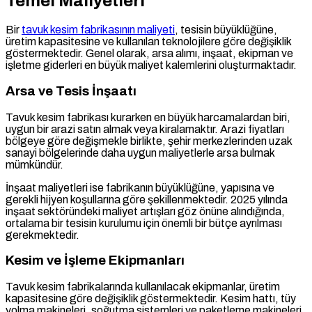
Temel Maliyetleri
Bir
tavuk kesim fabrikasının maliyeti
, tesisin büyüklüğüne,
üretim kapasitesine ve kullanılan teknolojilere göre değişiklik
göstermektedir. Genel olarak, arsa alımı, inşaat, ekipman ve
işletme giderleri en büyük maliyet kalemlerini oluşturmaktadır.
Arsa ve Tesis İnşaatı
Tavuk kesim fabrikası kurarken en büyük harcamalardan biri,
uygun bir arazi satın almak veya kiralamaktır. Arazi fiyatları
bölgeye göre değişmekle birlikte, şehir merkezlerinden uzak
sanayi bölgelerinde daha uygun maliyetlerle arsa bulmak
mümkündür.
İnşaat maliyetleri ise fabrikanın büyüklüğüne, yapısına ve
gerekli hijyen koşullarına göre şekillenmektedir. 2025 yılında
inşaat sektöründeki maliyet artışları göz önüne alındığında,
ortalama bir tesisin kurulumu için önemli bir bütçe ayrılması
gerekmektedir.
Kesim ve İşleme Ekipmanları
Tavuk kesim fabrikalarında kullanılacak ekipmanlar, üretim
kapasitesine göre değişiklik göstermektedir. Kesim hattı, tüy
yolma makineleri, soğutma sistemleri ve paketleme makineleri