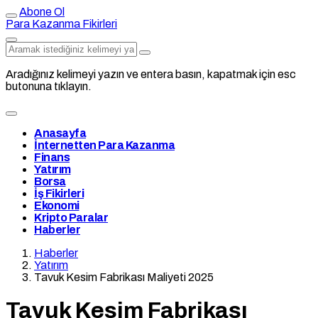
Abone Ol
Para Kazanma Fikirleri
Aradığınız kelimeyi yazın ve entera basın, kapatmak için esc
butonuna tıklayın.
Anasayfa
İnternetten Para Kazanma
Finans
Yatırım
Borsa
İş Fikirleri
Ekonomi
Kripto Paralar
Haberler
Haberler
Yatırım
Tavuk Kesim Fabrikası Maliyeti 2025
Tavuk Kesim Fabrikası