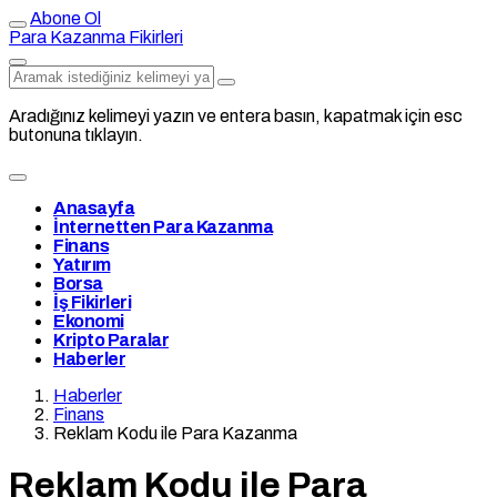
Abone Ol
Para Kazanma Fikirleri
Aradığınız kelimeyi yazın ve entera basın, kapatmak için esc
butonuna tıklayın.
Anasayfa
İnternetten Para Kazanma
Finans
Yatırım
Borsa
İş Fikirleri
Ekonomi
Kripto Paralar
Haberler
Haberler
Finans
Reklam Kodu ile Para Kazanma
Reklam Kodu ile Para