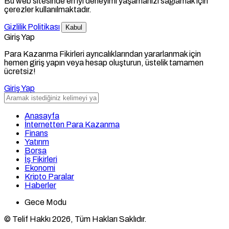
Bu web sitesinde en iyi deneyimi yaşamanızı sağlamak için
çerezler kullanılmaktadır.
Gizlilik Politikası
Kabul
Giriş Yap
Para Kazanma Fikirleri ayrıcalıklarından yararlanmak için
hemen giriş yapın veya hesap oluşturun, üstelik tamamen
ücretsiz!
Giriş Yap
Anasayfa
İnternetten Para Kazanma
Finans
Yatırım
Borsa
İş Fikirleri
Ekonomi
Kripto Paralar
Haberler
Gece Modu
© Telif Hakkı 2026, Tüm Hakları Saklıdır.