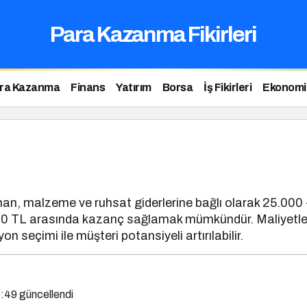
Para Kazanma Fikirleri
ara Kazanma
Finans
Yatırım
Borsa
İş Fikirleri
Ekonomi
pman, malzeme ve ruhsat giderlerine bağlı olarak 25.000
000 TL arasında kazanç sağlamak mümkündür. Maliyetleri d
 seçimi ile müşteri potansiyeli artırılabilir.
6:49
güncellendi