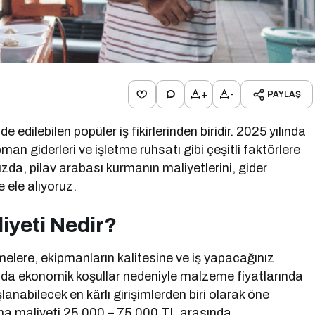
+
-
PAYLAŞ
 edilebilen popüler iş fikirlerinden biridir. 2025 yılında
man giderleri ve işletme ruhsatı gibi çeşitli faktörlere
ızda, pilav arabası kurmanın maliyetlerini, gider
e ele alıyoruz.
iyeti Nedir?
melere, ekipmanların kalitesine ve iş yapacağınız
ında ekonomik koşullar nedeniyle malzeme fiyatlarında
anabilecek en kârlı girişimlerden biri olarak öne
rma maliyeti 25.000 – 75.000 TL arasında