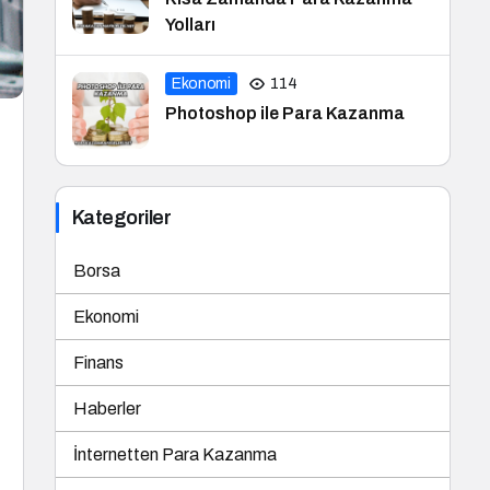
Yolları
Ekonomi
114
Photoshop ile Para Kazanma
Kategoriler
Borsa
Ekonomi
Finans
Haberler
İnternetten Para Kazanma