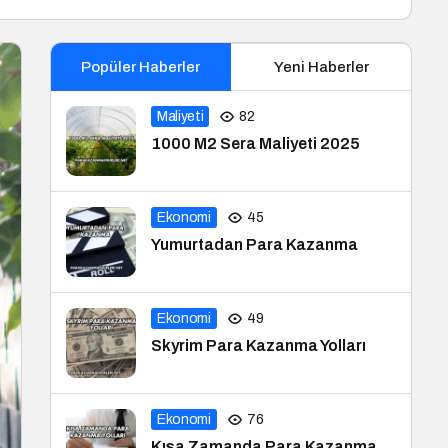
Popüler Haberler
Yeni Haberler
Maliyeti
82
1000 M2 Sera Maliyeti 2025
Ekonomi
45
Yumurtadan Para Kazanma
Ekonomi
49
Skyrim Para Kazanma Yolları
Ekonomi
76
Kısa Zamanda Para Kazanma