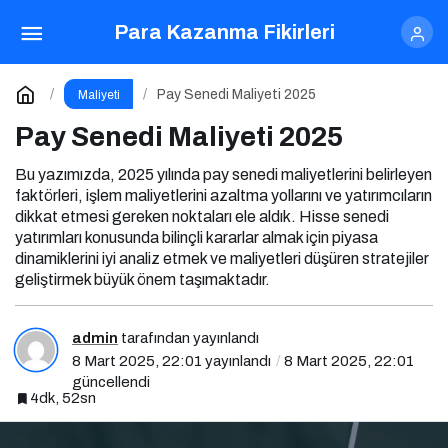
Pay Senedi Maliyeti 2025
Yorum Yap
Para Kazanma Fikirleri
Pay Senedi Maliyeti 2025
Maliyeti
Pay Senedi Maliyeti 2025
Bu yazımızda, 2025 yılında pay senedi maliyetlerini belirleyen
faktörleri, işlem maliyetlerini azaltma yollarını ve yatırımcıların
dikkat etmesi gereken noktaları ele aldık. Hisse senedi
yatırımları konusunda bilinçli kararlar almak için piyasa
dinamiklerini iyi analiz etmek ve maliyetleri düşüren stratejiler
geliştirmek büyük önem taşımaktadır.
admin
tarafından yayınlandı
8 Mart 2025, 22:01
yayınlandı
8 Mart 2025, 22:01
güncellendi
4dk, 52sn