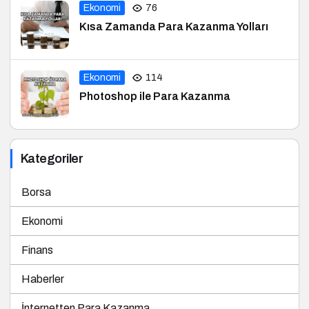
Kısa Zamanda Para Kazanma Yolları
Ekonomi
114
Photoshop ile Para Kazanma
Kategoriler
Borsa
Ekonomi
Finans
Haberler
İnternetten Para Kazanma