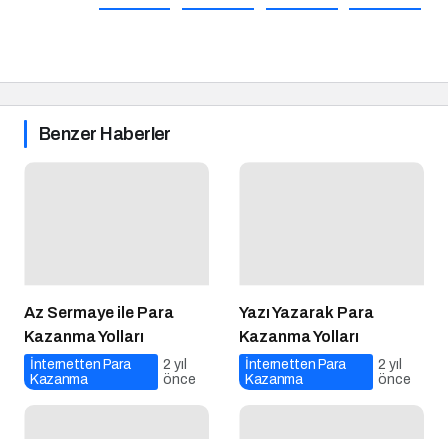
Benzer Haberler
Az Sermaye ile Para
Yazı Yazarak Para
Kazanma Yolları
Kazanma Yolları
İnternetten Para
2 yıl
İnternetten Para
2 yıl
Kazanma
önce
Kazanma
önce
Para Kazanma Oyunları
Yatırımsız Oyun