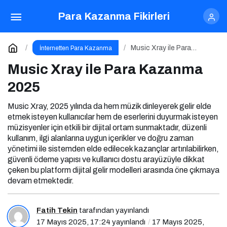
Music Xray ile Para Kazanma 2025
Para Kazanma Fikirleri
Yorum Yap
Music Xray ile Para
İnternetten Para Kazanma
Kazanma 2025
Music Xray ile Para Kazanma
2025
Music Xray, 2025 yılında da hem müzik dinleyerek gelir elde
etmek isteyen kullanıcılar hem de eserlerini duyurmak isteyen
müzisyenler için etkili bir dijital ortam sunmaktadır, düzenli
kullanım, ilgi alanlarına uygun içerikler ve doğru zaman
yönetimi ile sistemden elde edilecek kazançlar artırılabilirken,
güvenli ödeme yapısı ve kullanıcı dostu arayüzüyle dikkat
çeken bu platform dijital gelir modelleri arasında öne çıkmaya
devam etmektedir.
Fatih Tekin
tarafından yayınlandı
17 Mayıs 2025, 17:24
yayınlandı
17 Mayıs 2025,