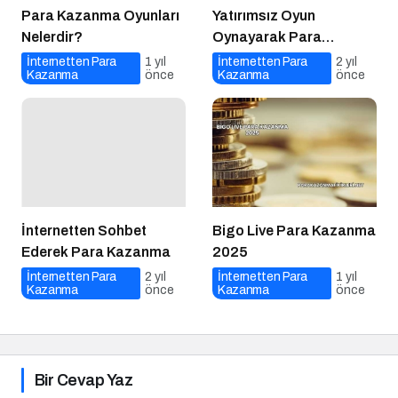
Nelerdir?
Oynayarak Para
Kazanma
İnternetten Para
1 yıl
İnternetten Para
2 yıl
Kazanma
önce
Kazanma
önce
İnternetten Sohbet
Bigo Live Para Kazanma
Ederek Para Kazanma
2025
İnternetten Para
2 yıl
İnternetten Para
1 yıl
Kazanma
önce
Kazanma
önce
Bir Cevap Yaz