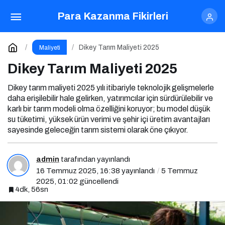
Dikey Tarım Maliyeti 2025
Yorum Yap
Para Kazanma Fikirleri
Dikey Tarım Maliyeti 2025
Maliyeti
Dikey Tarım Maliyeti 2025
Dikey tarım maliyeti 2025 yılı itibariyle teknolojik gelişmelerle
daha erişilebilir hale gelirken, yatırımcılar için sürdürülebilir ve
karlı bir tarım modeli olma özelliğini koruyor; bu model düşük
su tüketimi, yüksek ürün verimi ve şehir içi üretim avantajları
sayesinde geleceğin tarım sistemi olarak öne çıkıyor.
admin
tarafından yayınlandı
16 Temmuz 2025, 16:38
yayınlandı
5 Temmuz
2025, 01:02
güncellendi
4dk, 56sn