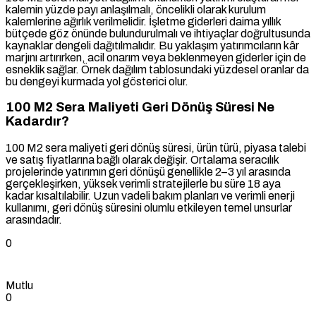
kalemin yüzde payı anlaşılmalı, öncelikli olarak kurulum
kalemlerine ağırlık verilmelidir. İşletme giderleri daima yıllık
bütçede göz önünde bulundurulmalı ve ihtiyaçlar doğrultusunda
kaynaklar dengeli dağıtılmalıdır. Bu yaklaşım yatırımcıların kâr
marjını artırırken, acil onarım veya beklenmeyen giderler için de
esneklik sağlar. Örnek dağılım tablosundaki yüzdesel oranlar da
bu dengeyi kurmada yol gösterici olur.
100 M2 Sera Maliyeti Geri Dönüş Süresi Ne
Kadardır?
100 M2 sera maliyeti geri dönüş süresi, ürün türü, piyasa talebi
ve satış fiyatlarına bağlı olarak değişir. Ortalama seracılık
projelerinde yatırımın geri dönüşü genellikle 2–3 yıl arasında
gerçekleşirken, yüksek verimli stratejilerle bu süre 18 aya
kadar kısaltılabilir. Uzun vadeli bakım planları ve verimli enerji
kullanımı, geri dönüş süresini olumlu etkileyen temel unsurlar
arasındadır.
0
Mutlu
0