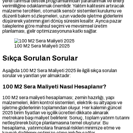
yerel tarımsal destek programlarından yararlanmak ve enerji
verimliliğine odaklanmak önemlidir. Yalıtım kalitesini artıracak
malzeme tercihleri, otomatik sensör sistemleri kurulumu ve
düzenli bakım sözleşmeleri, uzun vadede işletme giderlerini
düşürerek yatırımın geri dönüş süresini kısaltır. Ayrıca pazar
taleplerine göre mahsul seçimi ve mevsimsel üretim
planlaması, gelir optimizasyonuna katkı sağlar.
100 M2 Sera Maliyeti 2025
Sıkça Sorulan Sorular
Aşağıda 100 M2 Sera Maliyeti 2025 ile ilgili sıkça sorulan
sorular ve yanıtları yer almaktadır:
100 M2 Sera Maliyeti Nasıl Hesaplanır?
100 M2 sera maliyeti hesaplaması; zemin hazırlığı, yapı
malzemeleri, iklim kontrol sistemleri, elektrik-su altyapısı ve
işletme giderlerinin toplamından oluşur. Her kalemin güncel
2025 birim fiyatları ve işçilik ücretleri dikkate alınarak
metrekare başı maliyet belirlenir. Sonuç, toplam yatırım tutarını
netleştirerek bütçe planlamasına temel oluşturur. Bu
hesaplama, yatırımcılara finansal riskleri minimize etme ve
kaynak dağılımını optimize etme imkânı sağlar.