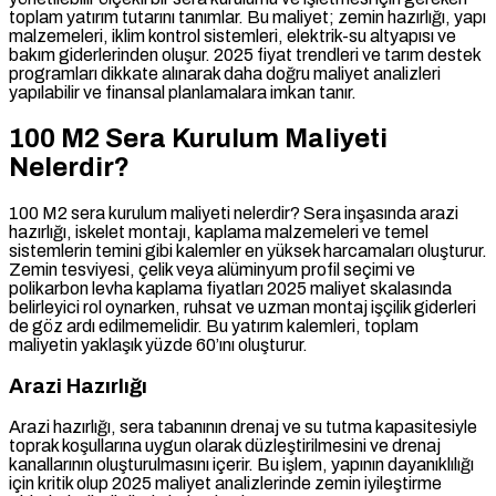
toplam yatırım tutarını tanımlar. Bu maliyet; zemin hazırlığı, yapı
malzemeleri, iklim kontrol sistemleri, elektrik-su altyapısı ve
bakım giderlerinden oluşur. 2025 fiyat trendleri ve tarım destek
programları dikkate alınarak daha doğru maliyet analizleri
yapılabilir ve finansal planlamalara imkan tanır.
100 M2 Sera Kurulum Maliyeti
Nelerdir?
100 M2 sera kurulum maliyeti nelerdir? Sera inşasında arazi
hazırlığı, iskelet montajı, kaplama malzemeleri ve temel
sistemlerin temini gibi kalemler en yüksek harcamaları oluşturur.
Zemin tesviyesi, çelik veya alüminyum profil seçimi ve
polikarbon levha kaplama fiyatları 2025 maliyet skalasında
belirleyici rol oynarken, ruhsat ve uzman montaj işçilik giderleri
de göz ardı edilmemelidir. Bu yatırım kalemleri, toplam
maliyetin yaklaşık yüzde 60’ını oluşturur.
Arazi Hazırlığı
Arazi hazırlığı, sera tabanının drenaj ve su tutma kapasitesiyle
toprak koşullarına uygun olarak düzleştirilmesini ve drenaj
kanallarının oluşturulmasını içerir. Bu işlem, yapının dayanıklılığı
için kritik olup 2025 maliyet analizlerinde zemin iyileştirme