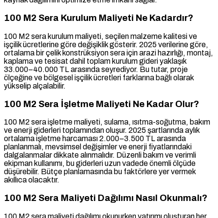
100 M2 Sera Kurulum Maliyeti Ne Kadardır?
100 M2 sera kurulum maliyeti, seçilen malzeme kalitesi ve
işçilik ücretlerine göre değişiklik gösterir. 2025 verilerine göre,
ortalama bir çelik konstrüksiyon sera için arazi hazırlığı, montaj,
kaplama ve tesisat dahil toplam kurulum gideri yaklaşık
33.000–40.000 TL arasında seyrediyor. Bu tutar, proje
ölçeğine ve bölgesel işçilik ücretleri farklarına bağlı olarak
yükselip alçalabilir.
100 M2 Sera İşletme Maliyeti Ne Kadar Olur?
100 M2 sera işletme maliyeti, sulama, ısıtma-soğutma, bakım
ve enerji giderleri toplamından oluşur. 2025 şartlarında aylık
ortalama işletme harcaması 2.000–3.500 TL arasında
planlanmalı, mevsimsel değişimler ve enerji fiyatlarındaki
dalgalanmalar dikkate alınmalıdır. Düzenli bakım ve verimli
ekipman kullanımı, bu giderleri uzun vadede önemli ölçüde
düşürebilir. Bütçe planlamasında bu faktörlere yer vermek
akıllıca olacaktır.
100 M2 Sera Maliyeti Dağılımı Nasıl Okunmalı?
100 M2 sera maliyeti dağılımı okunurken yatırımı oluşturan her