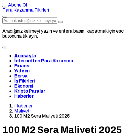
Abone Ol
Para Kazanma Fikirleri
Aradığınız kelimeyi yazın ve entera basın, kapatmak için esc
butonuna tıklayın.
Anasayfa
İnternetten Para Kazanma
Finans
Yatırım
Borsa
İş Fikirleri
Ekonomi
Kripto Paralar
Haberler
Haberler
Maliyeti
100 M2 Sera Maliyeti 2025
100 M2 Sera Maliyeti 2025