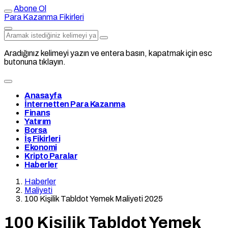
Abone Ol
Para Kazanma Fikirleri
Aradığınız kelimeyi yazın ve entera basın, kapatmak için esc
butonuna tıklayın.
Anasayfa
İnternetten Para Kazanma
Finans
Yatırım
Borsa
İş Fikirleri
Ekonomi
Kripto Paralar
Haberler
Haberler
Maliyeti
100 Kişilik Tabldot Yemek Maliyeti 2025
100 Kişilik Tabldot Yemek