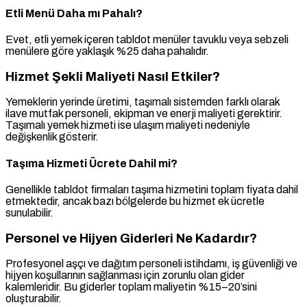
Etli Menü Daha mı Pahalı?
Evet, etli yemek içeren tabldot menüler tavuklu veya sebzeli
menülere göre yaklaşık %25 daha pahalıdır.
Hizmet Şekli Maliyeti Nasıl Etkiler?
Yemeklerin yerinde üretimi, taşımalı sistemden farklı olarak
ilave mutfak personeli, ekipman ve enerji maliyeti gerektirir.
Taşımalı yemek hizmeti ise ulaşım maliyeti nedeniyle
değişkenlik gösterir.
Taşıma Hizmeti Ücrete Dahil mi?
Genellikle tabldot firmaları taşıma hizmetini toplam fiyata dahil
etmektedir, ancak bazı bölgelerde bu hizmet ek ücretle
sunulabilir.
Personel ve Hijyen Giderleri Ne Kadardır?
Profesyonel aşçı ve dağıtım personeli istihdamı, iş güvenliği ve
hijyen koşullarının sağlanması için zorunlu olan gider
kalemleridir. Bu giderler toplam maliyetin %15–20’sini
oluşturabilir.