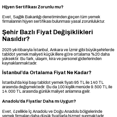
Hijyen Sertifikası Zorunlu mu?
Evet, Sağlık Bakanlığı denetiminden geçen tüm yemek
firmalarının hijyen sertifikası bulunması yasal zorunluluktur.
Şehir Bazlı Fiyat Değişiklikleri
Nasıldır?
2025 yılı itibarıyla İstanbul, Ankara ve İzmir gibi büyükşehirlerde
tabldot yemek maliyeti küçük illere göre ortalama %20 daha
yüksektir. Bu fark, ulaşım, kira ve personel giderlerinden
kaynaklanmaktadır.
İstanbul’da Ortalama Fiyat Ne Kadar?
İstanbul’da kişi başı tabldot yemek fiyatı 95 TL ile 140 TL
arasında değişmektedir. Bu da 100 kişilik menüde 9.500 TL ile
14.000 TL arasında günlük maliyet anlamına gelir.
Anadolu’da Fiyatlar Daha mı Uygun?
Evet, özellikle İç Anadolu ve Doğu Anadolu bölgelerinde
yemek firmaları daha düşük fiyatlarla hizmet sunmaktadır.