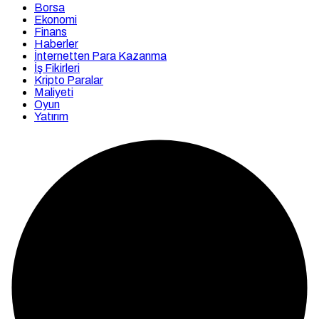
Borsa
Ekonomi
Finans
Haberler
İnternetten Para Kazanma
İş Fikirleri
Kripto Paralar
Maliyeti
Oyun
Yatırım